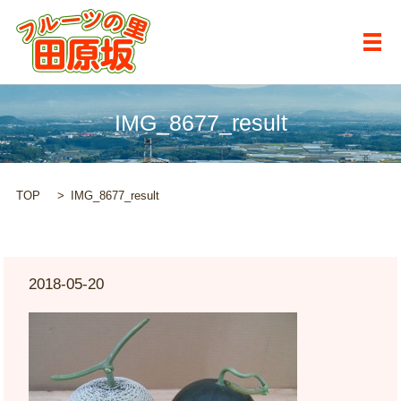
メ
IMG_8677_result
TOP
IMG_8677_result
2018-05-20