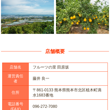
店舗概要
店舗名
フルーツの里 田原坂
運営責任
藤井 良一
者
〒861-0133 熊本県熊本市北区植木町滴
住所
水1683番地
電話番号
096-272-7080
(FAX)