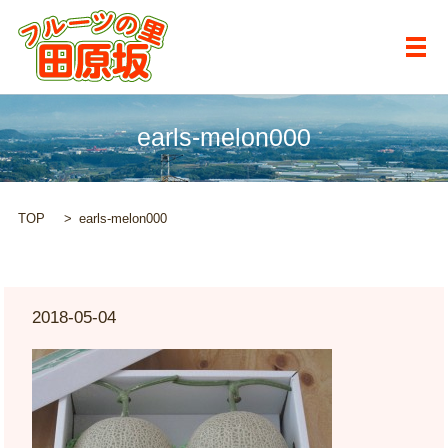
メ
earls-melon000
TOP
earls-melon000
2018-05-04