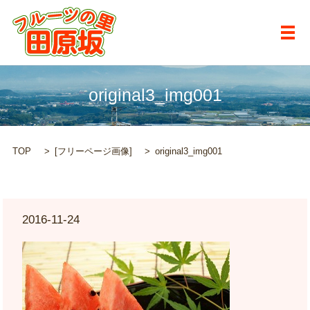
メ
original3_img001
TOP
[
フリーページ画像
]
original3_img001
2016-11-24